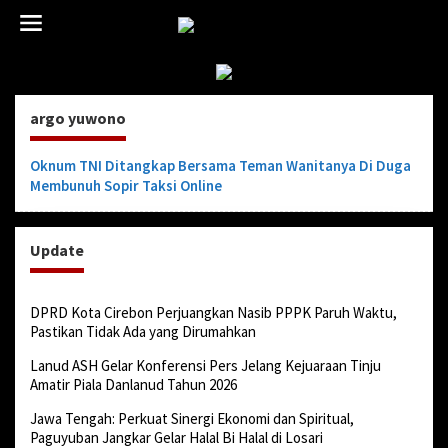
L
e
w
a
t
i
argo yuwono
k
e
k
Oknum TNI Ditangkap Bersama Teman Wanitanya Di Duga
o
Membunuh Sopir Taksi Online
n
t
e
Update
n
DPRD Kota Cirebon Perjuangkan Nasib PPPK Paruh Waktu,
Pastikan Tidak Ada yang Dirumahkan
Lanud ASH Gelar Konferensi Pers Jelang Kejuaraan Tinju
Amatir Piala Danlanud Tahun 2026
Jawa Tengah: Perkuat Sinergi Ekonomi dan Spiritual,
Paguyuban Jangkar Gelar Halal Bi Halal di Losari