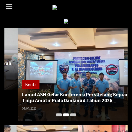
L
e
w
a
t
i
k
e
k
o
n
t
e
n
Berita
Lanud ASH Gelar Konferensi Pers Jelang Kejuaraan
Tinju Amatir Piala Danlanud Tahun 2026
04/04/2026