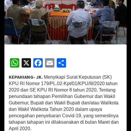
a
h
a
n
P
e
n
y
e
b
W
X
Fa
E
S
a
r
h
ce
m
h
a
n
KEPAHIANG- JK.
Menyikapi Surat Keputusan (SK)
at
b
ai
ar
C
KPU RI Nomor 179/PL.02-Kpt/01/KPU/III/2020 tahun
o
sA
o
l
e
2020 dan SE KPU RI Nomor 8 tahun 2020, Tentang
v
penundaan tahapan Pemilihan Gubernur dan Wakil
p
o
i
Gubernur, Bupati dan Wakil Bupati dan/atau Walikota
d
p
k
dan Wakil Walikota Tahun 2020 dalam upaya
-
1
pencegahan penyebaran Covid-19, yang semestinya
9
tahapan tahapan ini dilaksanakan di bulan Maret dan
,
April 2020.