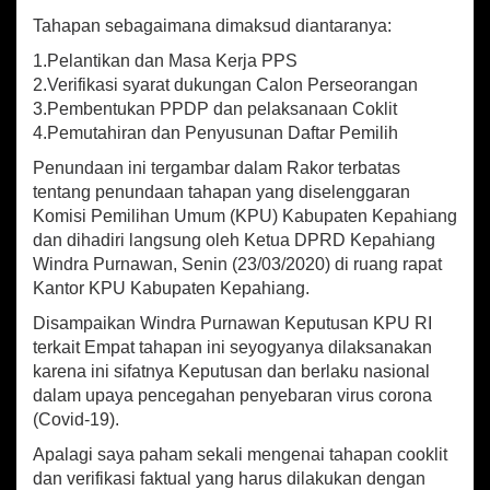
K
P
Tahapan sebagaimana dimaksud diantaranya:
U
1.Pelantikan dan Masa Kerja PPS
T
2.Verifikasi syarat dukungan Calon Perseorangan
u
n
3.Pembentukan PPDP dan pelaksanaan Coklit
d
4.Pemutahiran dan Penyusunan Daftar Pemilih
a
Penundaan ini tergambar dalam Rakor terbatas
P
e
tentang penundaan tahapan yang diselenggaran
n
Komisi Pemilihan Umum (KPU) Kabupaten Kepahiang
y
dan dihadiri langsung oleh Ketua DPRD Kepahiang
e
Windra Purnawan, Senin (23/03/2020) di ruang rapat
l
Kantor KPU Kabupaten Kepahiang.
e
n
Disampaikan Windra Purnawan Keputusan KPU RI
g
terkait Empat tahapan ini seyogyanya dilaksanakan
g
karena ini sifatnya Keputusan dan berlaku nasional
a
dalam upaya pencegahan penyebaran virus corona
r
a
(Covid-19).
a
Apalagi saya paham sekali mengenai tahapan cooklit
n
dan verifikasi faktual yang harus dilakukan dengan
T