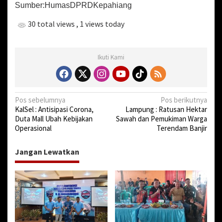
Sumber:HumasDPRDKepahiang
30 total views
, 1 views today
Ikuti Kami
N
Pos sebelumnya
Pos berikutnya
KalSel : Antisipasi Corona,
Lampung : Ratusan Hektar
a
Duta Mall Ubah Kebijakan
Sawah dan Pemukiman Warga
v
Operasional
Terendam Banjir
i
Jangan Lewatkan
g
a
s
i
p