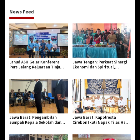
News Feed
Lanud ASH Gelar Konferensi
Jawa Tengah: Perkuat Sinergi
Pers Jelang Kejuaraan Tinju
Ekonomi dan Spiritual,
Amatir Piala Danlanud Tahun
Paguyuban Jangkar Gelar Halal
2026
Bi Halal di Losari
Jawa Barat: Pengambilan
Jawa Barat: Kapolresta
Sumpah Kepala Sekolah dan
Cirebon Ikuti Napak Tilas Hari
PNS di Kota Tasikmalaya,
Jadi ke-544, Teguhkan Sinergi
Penegasan Integritas Aparatur
dan Pelestarian Sejarah
Pendidikan dan Birokrasi