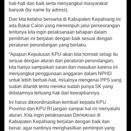
a
hati-hati dan baik serta menyangkut masyarakat
h
banyak (by name by adress).
a
Dan kita ketahui bersama di Kabupaten Kepahiang ini
p
a
ada Bakal Calon yang menempuh jalur perseorangan
n
tentunya kita ingin pelaksanaan tahapan dalam
P
pemilihan ini berjalan dengan baik sesuai dengan
i
peraturan perundangan yang berlaku.
l
k
“Apapun Keputusan KPU akan kita hormati selagi itu
a
sesuai dengan aturan dan peraturan perundangan,
d
kita hanya sampaikan saran dan masukan karena ini
a
menyangkut penggunaan anggaran dalam NPHD
untuk lebih berhati-hati, misalnya mengenai PPS yang
sudah dilantik tentu mereka sudah punya SK yang
didalamnya tertuang hak dan kewajibannya.
Ini harus dikoordinasikan kembali kepada KPU
Provinsi dan KPU RI jangan sampai hal ini menyalahi
aturan. Kita ingin pelaksanaan Demokrasi di
Kabupaten Kepahiang berjalan dengan baik dan
benar, agar nantinya menghasilkan pemimpin yang