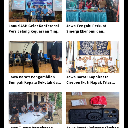
i
p
o
Lanud ASH Gelar Konferensi
Jawa Tengah: Perkuat
s
Pers Jelang Kejuaraan Tinju
Sinergi Ekonomi dan
Amatir Piala Danlanud Tahun
Spiritual, Paguyuban
2026
Jangkar Gelar Halal Bi Halal
di Losari
Jawa Barat: Pengambilan
Jawa Barat: Kapolresta
Sumpah Kepala Sekolah dan
Cirebon Ikuti Napak Tilas
PNS di Kota Tasikmalaya,
Hari Jadi ke-544, Teguhkan
Penegasan Integritas
Sinergi dan Pelestarian
Aparatur Pendidikan dan
Sejarah
Birokrasi
Jawa Timur: Pamekasan
Jawa Barat: Polresta Cirebon