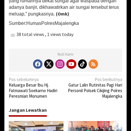
yang rumahnya dekat sungai agar waspada dengan
adanya banjir, dikhawatirkan air sungai tersebut terus
(Omk)
meluap,” pungkasnya.
Sumber:HumasPolresMajalengka
38 total views
, 1 views today
Ikuti Kami
N
Pos sebelumnya
Pos berikutnya
Keluarga Besar Ibu Hj.
Gatur Lalin Rutinitas Pagi Hari
a
Fatmawati Soekarno Hadiri
Personil Polsek Cikijing Polres
v
Peresmian Monumen
Majalengka
i
Jangan Lewatkan
g
a
s