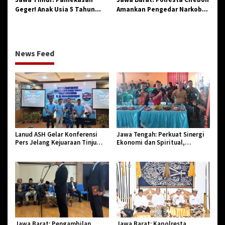
Geger! Anak Usia 5 Tahun
Amankan Pengedar Narkoba
Meninggal Dunia Diserang
Jenis Sabu
Monyet
News Feed
Lanud ASH Gelar Konferensi
Jawa Tengah: Perkuat Sinergi
Pers Jelang Kejuaraan Tinju
Ekonomi dan Spiritual,
Amatir Piala Danlanud Tahun
Paguyuban Jangkar Gelar Halal
2026
Bi Halal di Losari
Jawa Barat: Pengambilan
Jawa Barat: Kapolresta