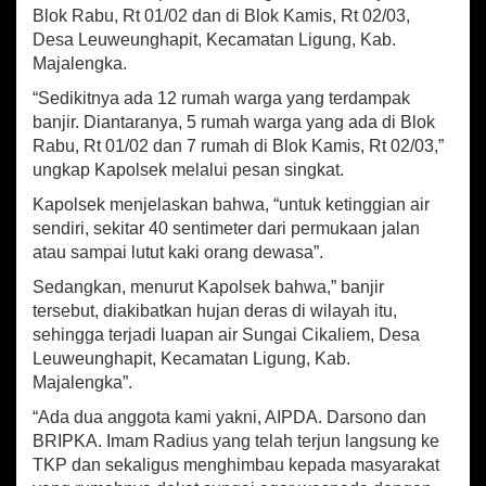
r
Blok Rabu, Rt 01/02 dan di Blok Kamis, Rt 02/03,
e
Desa Leuweunghapit, Kecamatan Ligung, Kab.
n
Majalengka.
d
a
“Sedikitnya ada 12 rumah warga yang terdampak
m
banjir. Diantaranya, 5 rumah warga yang ada di Blok
B
Rabu, Rt 01/02 dan 7 rumah di Blok Kamis, Rt 02/03,”
a
n
ungkap Kapolsek melalui pesan singkat.
j
Kapolsek menjelaskan bahwa, “untuk ketinggian air
i
sendiri, sekitar 40 sentimeter dari permukaan jalan
r
atau sampai lutut kaki orang dewasa”.
Sedangkan, menurut Kapolsek bahwa,” banjir
tersebut, diakibatkan hujan deras di wilayah itu,
sehingga terjadi luapan air Sungai Cikaliem, Desa
Leuweunghapit, Kecamatan Ligung, Kab.
Majalengka”.
“Ada dua anggota kami yakni, AIPDA. Darsono dan
BRIPKA. Imam Radius yang telah terjun langsung ke
TKP dan sekaligus menghimbau kepada masyarakat