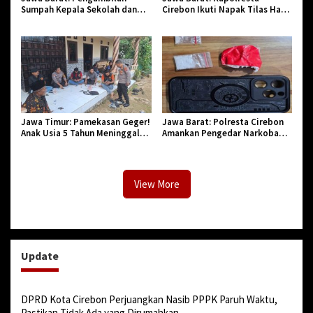
Sumpah Kepala Sekolah dan
Cirebon Ikuti Napak Tilas Hari
PNS di Kota Tasikmalaya,
Jadi ke-544, Teguhkan Sinergi
Penegasan Integritas Aparatur
dan Pelestarian Sejarah
Pendidikan dan Birokrasi
Jawa Timur: Pamekasan Geger!
Jawa Barat: Polresta Cirebon
Anak Usia 5 Tahun Meninggal
Amankan Pengedar Narkoba
Dunia Diserang Monyet
Jenis Sabu
View More
Update
DPRD Kota Cirebon Perjuangkan Nasib PPPK Paruh Waktu,
Pastikan Tidak Ada yang Dirumahkan