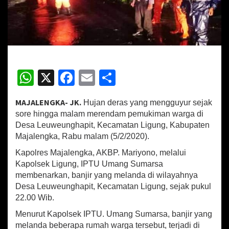
a
m
H
a
r
i
S
W
X
Fa
E
S
a
m
h
ce
m
h
b
MAJALENGKA- JK.
Hujan deras yang mengguyur sejak
a
at
b
ai
ar
n
sore hingga malam merendam pemukiman warga di
sA
o
l
e
g
Desa Leuweunghapit, Kecamatan Ligung, Kabupaten
i
Majalengka, Rabu malam (5/2/2020).
p
o
1
2
Kapolres Majalengka, AKBP. Mariyono, melalui
p
k
R
Kapolsek Ligung, IPTU Umang Sumarsa
u
membenarkan, banjir yang melanda di wilayahnya
m
Desa Leuweunghapit, Kecamatan Ligung, sejak pukul
a
22.00 Wib.
h
T
Menurut Kapolsek IPTU. Umang Sumarsa, banjir yang
e
melanda beberapa rumah warga tersebut, terjadi di