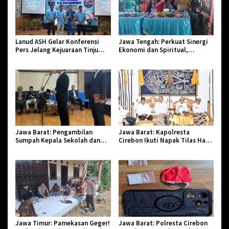
Lanud ASH Gelar Konferensi
Jawa Tengah: Perkuat Sinergi
Pers Jelang Kejuaraan Tinju
Ekonomi dan Spiritual,
Amatir Piala Danlanud Tahun
Paguyuban Jangkar Gelar Halal
2026
Bi Halal di Losari
Jawa Barat: Pengambilan
Jawa Barat: Kapolresta
Sumpah Kepala Sekolah dan
Cirebon Ikuti Napak Tilas Hari
PNS di Kota Tasikmalaya,
Jadi ke-544, Teguhkan Sinergi
Penegasan Integritas Aparatur
dan Pelestarian Sejarah
Pendidikan dan Birokrasi
Jawa Timur: Pamekasan Geger!
Jawa Barat: Polresta Cirebon