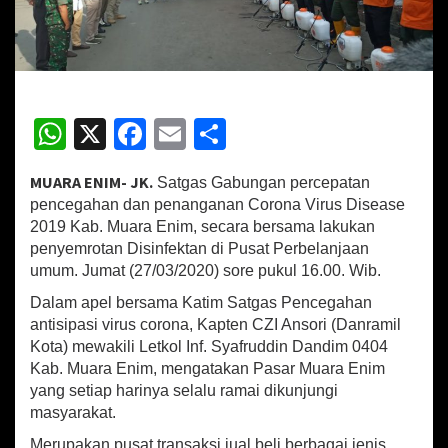
g
a
n
S
e
c
W
X
Fa
E
S
a
r
h
ce
m
h
a
MUARA ENIM- JK.
Satgas Gabungan percepatan
B
at
b
ai
ar
e
pencegahan dan penanganan Corona Virus Disease
sA
o
l
e
r
2019 Kab. Muara Enim, secara bersama lakukan
s
penyemrotan Disinfektan di Pusat Perbelanjaan
p
o
a
umum. Jumat (27/03/2020) sore pukul 16.00. Wib.
m
p
k
a
Dalam apel bersama Katim Satgas Pencegahan
L
antisipasi virus corona, Kapten CZI Ansori (Danramil
a
Kota) mewakili Letkol Inf. Syafruddin Dandim 0404
k
Kab. Muara Enim, mengatakan Pasar Muara Enim
u
yang setiap harinya selalu ramai dikunjungi
k
masyarakat.
a
n
Merupakan pusat transaksi jual beli berbagai jenis