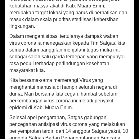
P
kebutuhan masyarakat di Kab. Muara Enim,
e
merupakan target lokasi yang harus di perhatikan dan
n
y
masuk dalam skala prioritas sterilisasi kebersihan
e
lingkungan.
m
Dalam mengantisipasi tertularnya dampak wabah
p
r
virus corona ia menegaskan kepada Tim Satgas, kita
o
semua dalam panggilan menjalani tugas mulia ini,
t
sebagai salah satu garda terdepan yang mempunyai
a
rasa peduli terhadap perlindungan kesehatan
n
masyarakat kita.
D
i
Kita bersama-sama memerangi Virus yang
s
menghantui manusia di hampir seluruh negara di
i
dunia. Mari bersama kita cegah, hambat sebelum
n
perkembangan virus corona ini mejadi penyakit
f
e
epidemi di Kab. Muara Enim.
k
Selesai apel pengarahan, Satgas gabungan
t
pencegahan antisipasi virus corona yang melakukan
a
n
penyemprotan terdiri dari 14 anggota Satgas yakni, 10
P
anggota Satgas Badan Penanggulangan Bencana