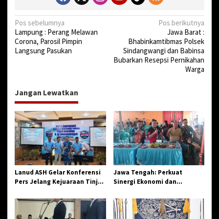
N
Pos sebelumnya
Pos berikutnya
Lampung : Perang Melawan
Jawa Barat :
a
Corona, Parosil Pimpin
Bhabinkamtibmas Polsek
v
Langsung Pasukan
Sindangwangi dan Babinsa
Bubarkan Resepsi Pernikahan
i
Warga
g
a
Jangan Lewatkan
s
i
p
o
s
Lanud ASH Gelar Konferensi
Jawa Tengah: Perkuat
Pers Jelang Kejuaraan Tinju
Sinergi Ekonomi dan
Amatir Piala Danlanud Tahun
Spiritual, Paguyuban
2026
Jangkar Gelar Halal Bi Halal
di Losari