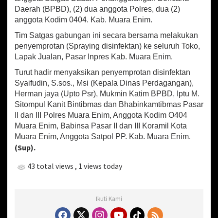
e
Daerah (BPBD), (2) dua anggota Polres, dua (2)
n
anggota Kodim 0404. Kab. Muara Enim.
c
e
Tim Satgas gabungan ini secara bersama melakukan
g
penyemprotan (Spraying disinfektan) ke seluruh Toko,
a
Lapak Jualan, Pasar Inpres Kab. Muara Enim.
h
a
Turut hadir menyaksikan penyemprotan disinfektan
n
Syaifudin, S.sos., Msi (Kepala Dinas Perdagangan),
C
Herman jaya (Upto Psr), Mukmin Katim BPBD, Iptu M.
o
Sitompul Kanit Bintibmas dan Bhabinkamtibmas Pasar
v
II dan III Polres Muara Enim, Anggota Kodim O404
i
d
Muara Enim, Babinsa Pasar II dan III Koramil Kota
-
Muara Enim, Anggota Satpol PP. Kab. Muara Enim.
1
(Sup).
9
43 total views
, 1 views today
Ikuti Kami