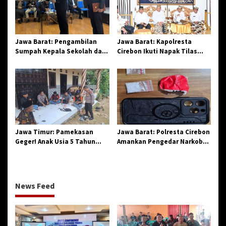
Jawa Barat: Pengambilan
Jawa Barat: Kapolresta
Sumpah Kepala Sekolah dan
Cirebon Ikuti Napak Tilas
PNS di Kota Tasikmalaya,
Hari Jadi ke-544, Teguhkan
Penegasan Integritas
Sinergi dan Pelestarian
Aparatur Pendidikan dan
Sejarah
Birokrasi
Jawa Timur: Pamekasan
Jawa Barat: Polresta Cirebon
Geger! Anak Usia 5 Tahun
Amankan Pengedar Narkoba
Meninggal Dunia Diserang
Jenis Sabu
Monyet
News Feed