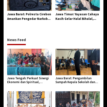
Jawa Barat: Polresta Cirebon
Jawa Timur: Yayasan Cahaya
Amankan Pengedar Narkoba
Kasih Gelar Halal Bihalal,
Jenis Sabu
Agendakan Program Baru
News Feed
Jawa Tengah: Perkuat Sinergi
Jawa Barat: Pengambilan
Ekonomi dan Spiritual,
Sumpah Kepala Sekolah dan
Paguyuban Jangkar Gelar Halal
PNS di Kota Tasikmalaya,
Bi Halal di Losari
Penegasan Integritas Aparatur
Pendidikan dan Birokrasi