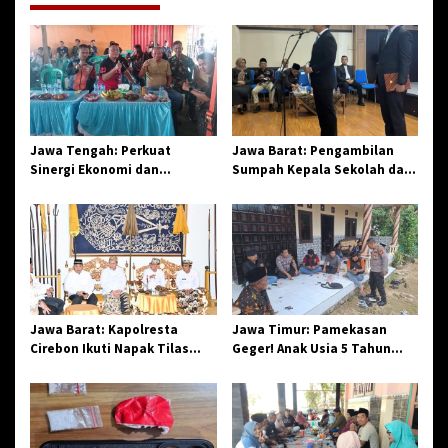
g
a
s
i
p
o
Jawa Tengah: Perkuat
Jawa Barat: Pengambilan
Sinergi Ekonomi dan
Sumpah Kepala Sekolah dan
s
Spiritual, Paguyuban
PNS di Kota Tasikmalaya,
Jangkar Gelar Halal Bi Halal
Penegasan Integritas
di Losari
Aparatur Pendidikan dan
Birokrasi
Jawa Barat: Kapolresta
Jawa Timur: Pamekasan
Cirebon Ikuti Napak Tilas
Geger! Anak Usia 5 Tahun
Hari Jadi ke-544, Teguhkan
Meninggal Dunia Diserang
Sinergi dan Pelestarian
Monyet
Sejarah