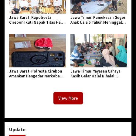
Jawa Barat: Kapolresta
Jawa Timur: Pamekasan Geger!
Cirebon Ikuti Napak Tilas Hari
Anak Usia 5 Tahun Meninggal
Jadi ke-544, Teguhkan Sinergi
Dunia Diserang Monyet
dan Pelestarian Sejarah
Jawa Barat: Polresta Cirebon
Jawa Timur: Yayasan Cahaya
Amankan Pengedar Narkoba
Kasih Gelar Halal Bihalal,
Jenis Sabu
Agendakan Program Baru
View More
Update