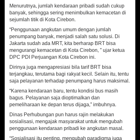
p
o
C
Menurutnya, jumlah kendaraan pribadi sudah cukup
p
k
i
banyak, sehingga sering menimbulkan kemacetan di
r
sejumlah titik di Kota Cirebon.
e
b
“Penggunaan angkutan umum dengan jumlah
o
penumpang banyak, menjadi salah satu solusi. Di
n
Jakarta sudah ada MRT, kita berharap BRT bisa
D
mengurangi kemacetan di Kota Cirebon, ” ujar ketua
u
DPC PDI Perjuangan Kota Cirebon ini.
k
u
Dirinya juga mengapresiasi bila tarif BRT bisa
n
terjangkau, terutama bagi rakyat kecil. Selain itu, tentu
g
saja pelayanan terhadap penumpang harus maksimal.
P
e
“Karena kendaraan baru, tentu kondisi bus masih
n
bagus. Pelayanan saja dioptimalkan dan
g
pemeliharaan ke depan terus dijaga,” imbuhnya.
g
u
Dinas Perhubungan pun harus rajin melakukan
n
sosialisasi, mengajak masyarakat untuk mengubah
a
penggunaan kendaraan pribadi ke angkutan masal.
a
n
“Sosialisasi itu penting, mengubah paradigma juga